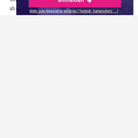
ab 4 Jahre bis ??? Jahre: 17,50€
Mehr zum Newsletter erfahren (Technik, Datenschutz, ...)
Tipp: mit der Museumskarte kann man sparen!
Veröffentlicht: 27. Juli 2015
teilen
merken
1
5
teilen
teilen
Über
Susanne Jungbluth
Ich bin Susanne, die Verfasserin dieses
Magazins. Als Berlinerin mit chronischem
Fernweh schreibe ich von faszinierenden
Städtetrips bis hin zu entspannten
Genusswanderungen in der Natur. Meine