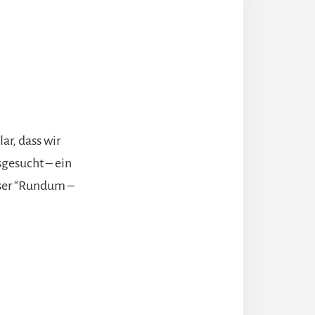
ar, dass wir
gesucht – ein
nser “Rundum –