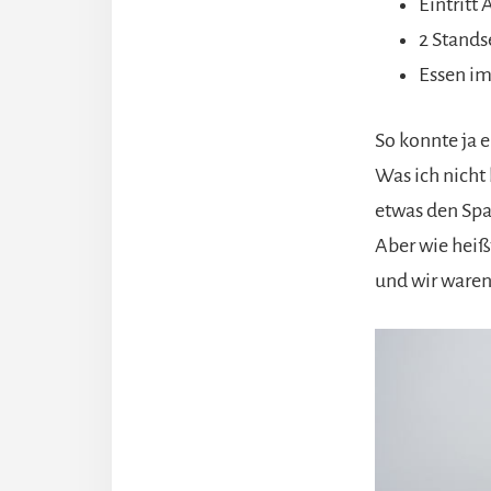
Eintritt
2 Stand
Essen im
So konnte ja e
Was ich nicht
etwas den S
Aber wie heißt
und wir waren