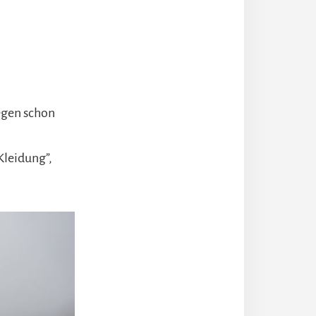
egen schon
 Kleidung”,