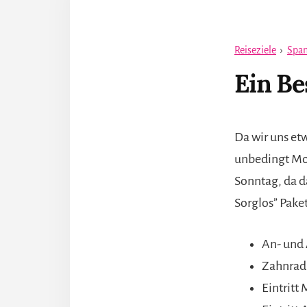
Reiseziele
›
Span
Ein Be
Da wir uns etw
unbedingt Mon
Sonntag, da d
Sorglos” Pake
An- und 
Zahnrad
Eintritt