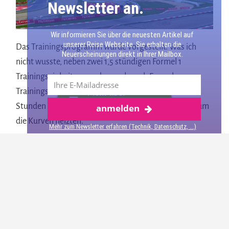
Newsletter an.
Wir informieren Sie über die neuesten Artikel auf
unserer Reise Webseite. Sie erhalten die
Das Trainingsprogramm wurde vorgestellt. Was ich
Neuerscheinungen direkt in Ihrer Mailbox.
nicht wusste, neben zwei 1,5 stündigen Formel 1
Trainingseinheiten wurden auch noch Formel 3
Trainings- und Qualifikationsfahrten durchgeführt. 8
Mehr über
Stunden sollten hier fast ununterbrochen die Autos um
anmelden
Barcelona
die Kurven heizten.
Mehr zum Newsletter erfahren (Technik, Datenschutz, ...)