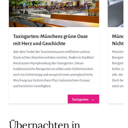
Taxisgarten: Münchens grüne Oase
Münchn
mit Herz und Geschichte
Nicht-B
Wer dem Trubel der Touristenmassen entfliehen und ein
München ist
Stück echtes München erleben möchte, findet im Stadtteil
Biergartenk
Neuhausen-Nymphenburg den Taxisgarten. Dieser
Biergärten
traditionsreiche Biergarten ist selbst unter Einheimischen
Keller, ist 
noch ein Geheimtipp und verspricht eine unvergleichliche
alle, die e
Mischung aus historischem Flair, kulinarischem Genuss
Doch bevor
und herzlicher Geselligkeit.
setzt und e
→
Taxisgarten
Übernachten in