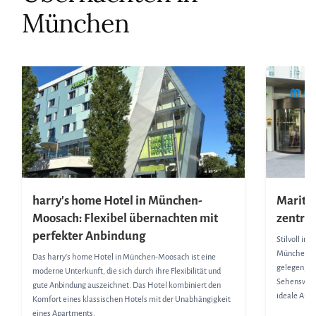
München
harry's home Hotel in München-
Maritim
Moosach: Flexibel übernachten mit
zentral
perfekter Anbindung
Stilvoll in
München ist
Das harry's home Hotel in München-Moosach ist eine
gelegen, ni
moderne Unterkunft, die sich durch ihre Flexibilität und
Sehenswürdi
gute Anbindung auszeichnet. Das Hotel kombiniert den
ideale Ausg
Komfort eines klassischen Hotels mit der Unabhängigkeit
eines Apartments.