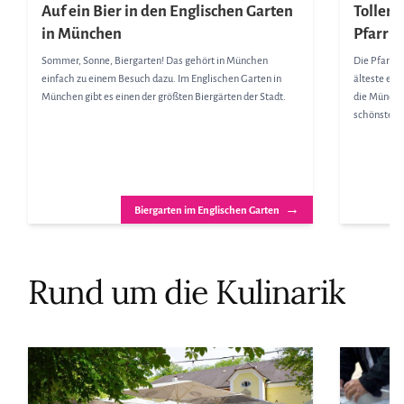
Auf ein Bier in den Englischen Garten
Toller
in München
Pfarrki
Sommer, Sonne, Biergarten! Das gehört in München
Die Pfarrki
einfach zu einem Besuch dazu. Im Englischen Garten in
älteste erw
München gibt es einen der größten Biergärten der Stadt.
die Münchne
schönsten A
→
Biergarten im Englischen Garten
Rund um die Kulinarik