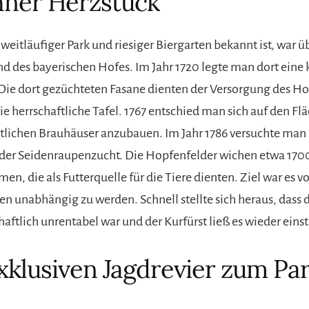
ner Herzstück
weitläufiger Park und riesiger Biergarten bekannt ist, war ü
nd des bayerischen Hofes. Im Jahr 1720 legte man dort eine 
 Die dort gezüchteten Fasane dienten der Versorgung des Ho
ie herrschaftliche Tafel. 1767 entschied man sich auf den F
rstlichen Brauhäuser anzubauen. Im Jahr 1786 versuchte man 
n der Seidenraupenzucht. Die Hopfenfelder wichen etwa 17
, die als Futterquelle für die Tiere dienten. Ziel war es v
n unabhängig zu werden. Schnell stellte sich heraus, dass
haftlich unrentabel war und der Kurfürst ließ es wieder einst
klusiven Jagdrevier zum Par