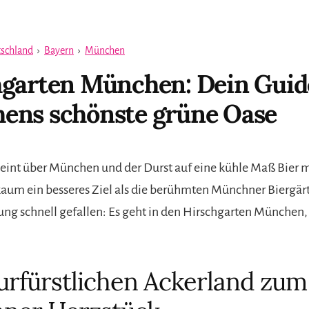
schland
›
Bayern
›
München
garten München: Dein Guid
ens schönste grüne Oase
eint über München und der Durst auf eine kühle Maß Bier m
kaum ein besseres Ziel als die berühmten Münchner Biergärte
ung schnell gefallen: Es geht in den Hirschgarten München,
rfürstlichen Ackerland zum