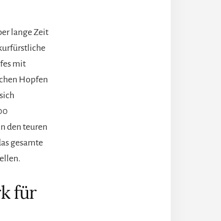
ber lange Zeit
kurfürstliche
fes mit
lächen Hopfen
sich
000
on den teuren
 das gesamte
ellen.
k für