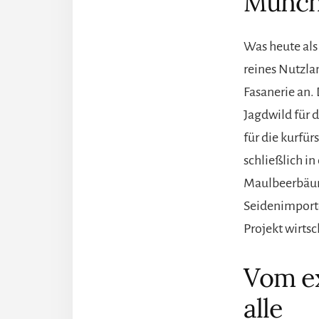
Münch
Was heute als 
reines Nutzla
Fasanerie an.
Jagdwild für d
für die kurfü
schließlich i
Maulbeerbäumen
Seidenimporte
Projekt wirtsc
Vom ex
alle