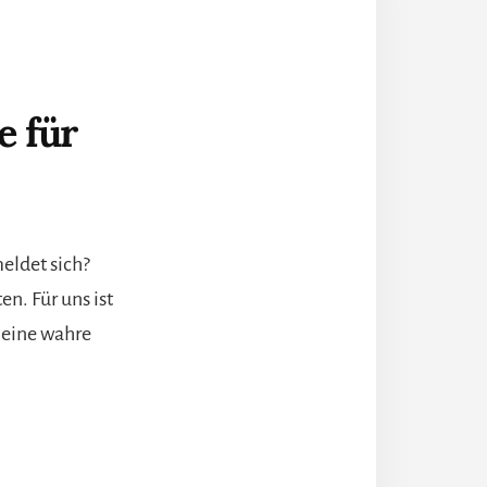
e für
eldet sich?
n. Für uns ist
 eine wahre