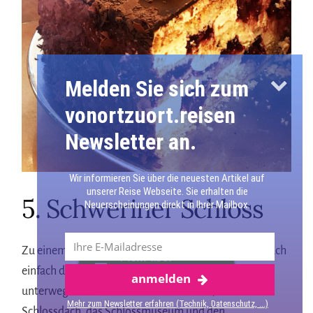
Melden Sie sich zum
vonortzuort.reisen
Newsletter an.
Wir informieren Sie über die neuesten Artikel auf
unserer Reise Webseite. Sie erhalten die
5. Schweriner Schloss
Neuerscheinungen direkt in Ihrer Mailbox.
Zu einem Besuch in Schwerin gehört ein Schlossbesuch
Mehr über
einfach dazu. Wir waren im, auf und um das Schloss
anmelden
Schwerin
unterwegs. Wir haben die Schlosskirche, das
Mehr zum Newsletter erfahren (Technik, Datenschutz, ...)
Schlossdach, das Schlossmuseum und den