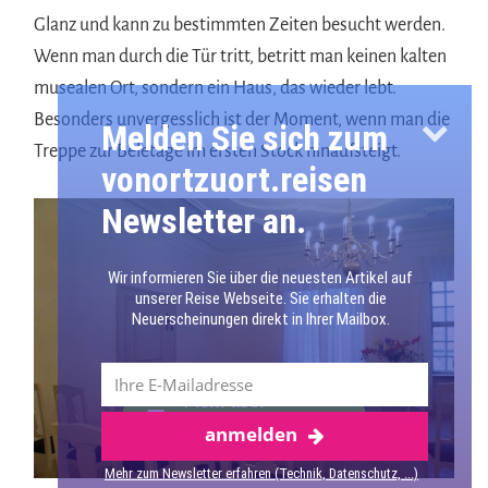
Glanz und kann zu bestimmten Zeiten besucht werden.
Wenn man durch die Tür tritt, betritt man keinen kalten
musealen Ort, sondern ein Haus, das wieder lebt.
Besonders unvergesslich ist der Moment, wenn man die
Melden Sie sich zum
Treppe zur Beletage im ersten Stock hinaufsteigt.
vonortzuort.reisen
Newsletter an.
Wir informieren Sie über die neuesten Artikel auf
unserer Reise Webseite. Sie erhalten die
Neuerscheinungen direkt in Ihrer Mailbox.
Mehr über
anmelden
Oberlausitz
Mehr zum Newsletter erfahren (Technik, Datenschutz, ...)