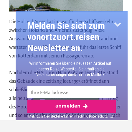
Die Holland Amerika Lijn war für den Schiffsverkehr
Melden Sie sich zum
zwischen Holland und Amerika zuständig. Viele
vonortzuort.reisen
Auswanderer verließen mit den Schiffen das Land und
Newsletter an.
warteten hier auf ihre Abreise. 1971 fuhr das letzte Schiff
von Rotterdam mit seinen Passagieren ab.
Wir informieren Sie über die neuesten Artikel auf
unserer Reise Webseite. Sie erhalten die
Nachdem die HAL ihren Hauptsitz verlegt hatte, stand
Neuerscheinungen direkt in Ihrer Mailbox.
das Gebäude eine zeitlang leer. 1993 eröffnet dann
schließlich das Luxushotel, das damals noch völlig
Mehr über
alleine auf der kleinen Halbinsel stand. Mit dem Erfolg
anmelden
Rotterdam
des Hotels wurde das Land für Investoren interessanter
und so entwickelte sich das Gelände um das Hotel nach
Mehr zum Newsletter erfahren (Technik, Datenschutz, ...)
und nach.