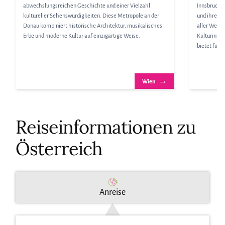
abwechslungsreichen Geschichte und einer Vielzahl
Innsbruck, 
kultureller Sehenswürdigkeiten. Diese Metropole an der
und ihrer 
Donau kombiniert historische Architektur, musikalisches
aller Welt 
Erbe und moderne Kultur auf einzigartige Weise.
Kulturinter
bietet für 
→
Wien
Reiseinformationen zu
Österreich
Anreise