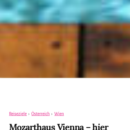
Reiseziele
›
Österreich
›
Wien
Mozarthaus Vienna – hier