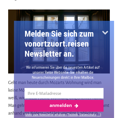
Melden Sie sich zum
vonortzuort.reisen
Newsletter an.
Wir informieren Sie über die neuesten Artikel auf
unserer Reise Webseite. Sie erhalten die
Neuerscheinungen direkt in Ihrer Mailbox.
Geht man heute durch Mozarts Wohnung wird man
keine Möbel aus der Epoche dort finden, denn keiner
weiß, wie Mozart seine Wohnung eingerichtet hatte.
anmelden
Mehr über Wien
Man geht durch die Räume der Wohnung und bekommt
anhand von Bildern und Dokumenten Einblicke in
Mehr zum Newsletter erfahren (Technik, Datenschutz, ...)