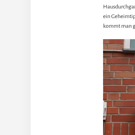
Hausdurchgang
ein Geheimtipp
kommt man ge