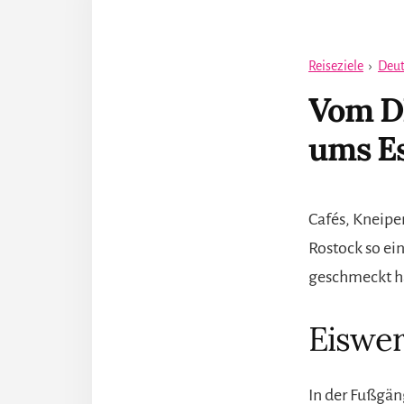
Reiseziele
›
Deut
Vom DD
ums Es
Cafés, Kneipe
Rostock so ei
geschmeckt ha
Eiswer
In der Fußgän