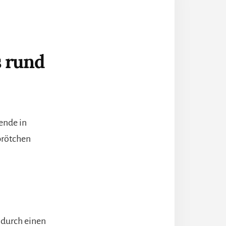
s rund
ende in
hbrötchen
 durch einen