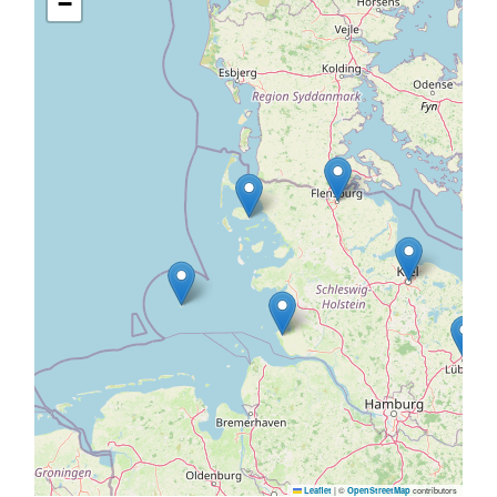
−
|
©
contributors
Leaflet
OpenStreetMap