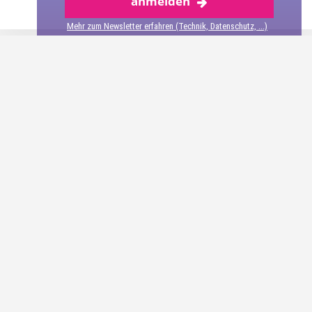
anmelden
FÖHR
–
Mehr zum Newsletter erfahren (Technik, Datenschutz, ...)
WO
GIBT
ES
DIE
BESTEN?
Wie kommt man am besten
nach Föhr?