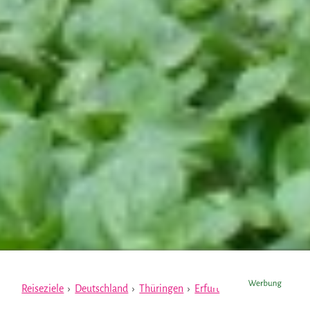
Reiseziele
›
Deutschland
›
Thüringen
›
Erfurt