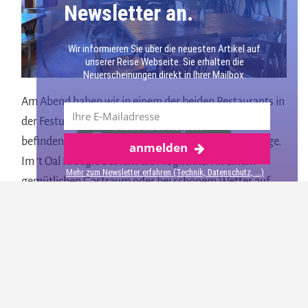
Newsletter an.
Wir informieren Sie über die neuesten Artikel auf
unserer Reise Webseite. Sie erhalten die
Neuerscheinungen direkt in Ihrer Mailbox.
Am Abend haben wir in einem der beiden Restaurants in
der Festungsanlage gegessen. Beide Restaurants
Mehr über Region
befinden sich am zentralen Platz in der Festungsanlage.
anmelden
Groningen
Im ‘t Oal Kroegie besteht die Möglichkeit in einem
Mehr zum Newsletter erfahren (Technik, Datenschutz, ...)
gemütlichen Gastraum oder bei schönem Wetter auf
der Terrasse zu sitzen.