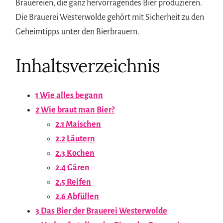
Brauereien, die ganz hervorragendes Bier produzieren.
Die Brauerei Westerwolde gehört mit Sicherheit zu den
Geheimtipps unter den Bierbrauern.
Inhaltsverzeichnis
1
Wie alles begann
2
Wie braut man Bier?
2.1
Maischen
2.2
Läutern
2.3
Kochen
2.4
Gären
2.5
Reifen
2.6
Abfüllen
3
Das Bier der Brauerei Westerwolde