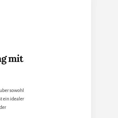
ng mit
auber sowohl
 ein idealer
der