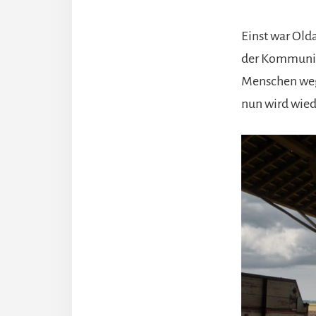
Einst war Old
der Kommunism
Menschen wegz
nun wird wied