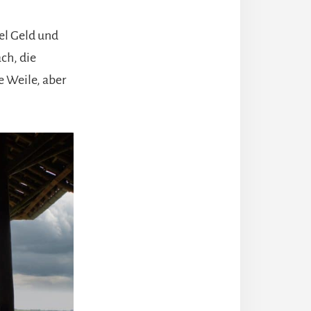
el Geld und
ch, die
e Weile, aber