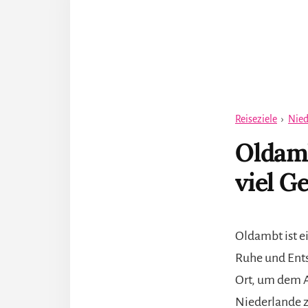
Reiseziele
›
Nied
Oldamb
viel G
Oldambt ist e
Ruhe und Ents
Ort, um dem A
Niederlande z