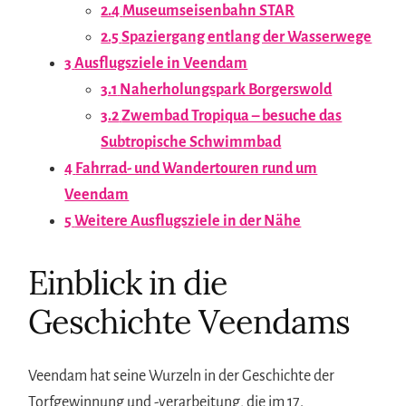
2.4
Museumseisenbahn STAR
2.5
Spaziergang entlang der Wasserwege
3
Ausflugsziele in Veendam
3.1
Naherholungspark Borgerswold
3.2
Zwembad Tropiqua – besuche das
Subtropische Schwimmbad
4
Fahrrad- und Wandertouren rund um
Veendam
5
Weitere Ausflugsziele in der Nähe
Einblick in die
Geschichte Veendams
Veendam hat seine Wurzeln in der Geschichte der
Torfgewinnung und -verarbeitung, die im 17.