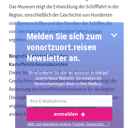
Das Museum zeigt die Entwicklung der Schifffahrt in der
Region, einschließlich der Geschichte von Hunderten
von Binnenschiffen und den Familien der Schiffer, die
von Veendam aus in verschiedene Teile Europas
Melden Sie sich zum
segelten.
vonortzuort.reisen
Newsletter an.
Biografien niederländischer
Kartoffelstärkeproduzenten
Dieser Bereich der Ausstellung beleuchtet die
Wir informieren Sie über die neuesten Artikel auf
unserer Reise Webseite. Sie erhalten die
Geschichten von Dutzenden Produzenten und zeigt die
Neuerscheinungen direkt in Ihrer Mailbox.
Bedeutung der Kartoffelstärkeindustrie für die Region.
Die sogenannte „Goldene Kartoffel“, die in dieser Region
Mehr über Region
angebaut wurde, produziert mehr Kartoffelstärke als
anmelden
Groningen
andere Kartoffeln.
Mehr zum Newsletter erfahren (Technik, Datenschutz, ...)