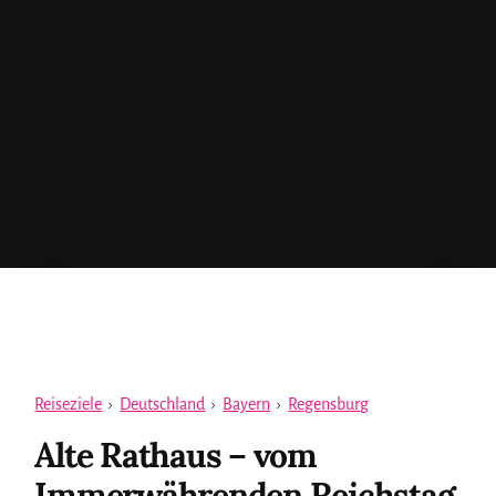
Reiseziele
›
Deutschland
›
Bayern
›
Regensburg
Alte Rathaus – vom
Immerwährenden Reichstag