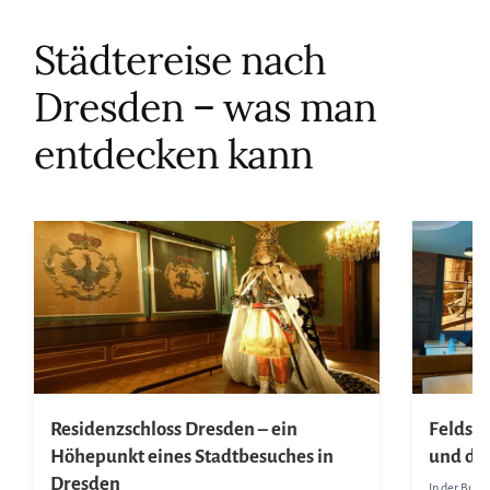
Städtereise nach
Dresden – was man
entdecken kann
Residenzschloss Dresden – ein
Feldsc
Höhepunkt eines Stadtbesuches in
und def
Dresden
In der Buda