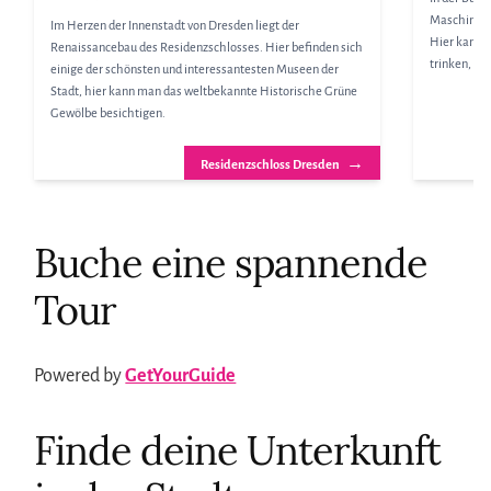
Maschinenh
Im Herzen der Innenstadt von Dresden liegt der
Hier kann m
Renaissancebau des Residenzschlosses. Hier befinden sich
trinken, so
einige der schönsten und interessantesten Museen der
Stadt, hier kann man das weltbekannte Historische Grüne
Gewölbe besichtigen.
→
Residenzschloss Dresden
Buche eine spannende
Tour
Powered by
GetYourGuide
Finde deine Unterkunft