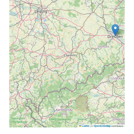
|
©
contributors
Leaflet
OpenStreetMap