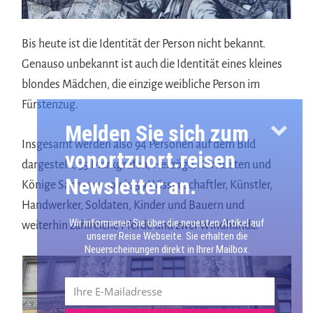
Bis heute ist die Identität der Person nicht bekannt.
Genauso unbekannt ist auch die Identität eines kleines
blondes Mädchen, die einzige weibliche Person im
Fürstenzug.
Melden Sie sich zum
Insgesamt werden also 94 Personen auf dem Bild
vonortzuort.reisen
dargestellt, 35 Markgrafen, Herzöge, Kurfürsten und
Newsletter an.
Könige Sachsens sowie 59 Wissenschaftler, Künstler,
Handwerker, Soldaten, Kinder und Bauern und
Wir informieren Sie über die neuesten Artikel auf
weiterhin zahlreiche Pferde und zwei Windhunde.
unserer Reise Webseite. Sie erhalten die
Neuerscheinungen direkt in Ihrer Mailbox.