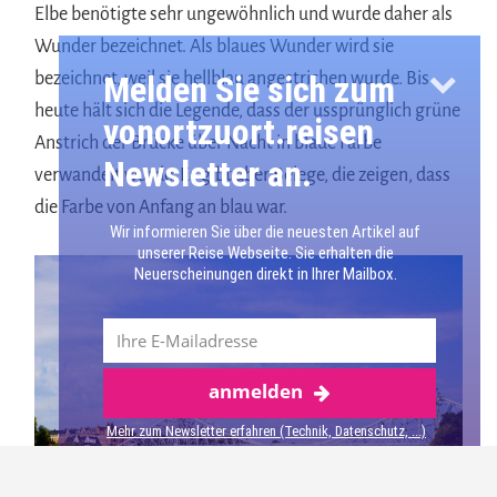
Elbe benötigte sehr ungewöhnlich und wurde daher als
Wunder bezeichnet. Als blaues Wunder wird sie
bezeichnet, weil sie hellblau angestrichen wurde. Bis
Melden Sie sich zum
heute hält sich die Legende, dass der ussprünglich grüne
vonortzuort.reisen
Anstrich der Brücke über Nacht in blaue Farbe
Newsletter an.
verwandelt wurde. Es gibt aber Belege, die zeigen, dass
die Farbe von Anfang an blau war.
Wir informieren Sie über die neuesten Artikel auf
unserer Reise Webseite. Sie erhalten die
Neuerscheinungen direkt in Ihrer Mailbox.
anmelden
Mehr über Dresden
Mehr zum Newsletter erfahren (Technik, Datenschutz, ...)