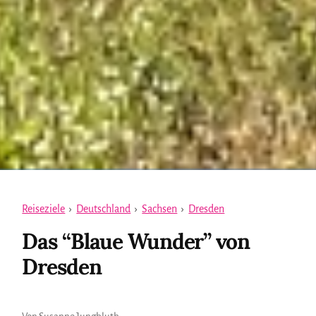
Reiseziele
›
Deutschland
›
Sachsen
›
Dresden
Das “Blaue Wunder” von
Dresden