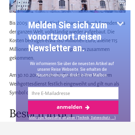
Melden Sie sich zum
Bis 2005 wurde die Kirche, finanziert durch Spenden aus
der ganzen Welt, vollständig wieder aufgebaut. Die
vonortzuort.reisen
Kosten betrugen etwa 180 Millionen Euro, alleine 115
Newsletter an.
Millionen Euro waren durch Spenden zusammen
gekommen.
Wir informieren Sie über die neuesten Artikel auf
unserer Reise Webseite. Sie erhalten die
Neuerscheinungen direkt in Ihrer Mailbox.
Am 30.10.2005 wurde die Frauenkirche mit einem
Weihgottesdienst festlich eingeweiht und gilt nun als
Symbol der Versöhnung.
anmelden
Mehr über Dresden
Besuch in der
Mehr zum Newsletter erfahren (Technik, Datenschutz, ...)
Frauenkirche