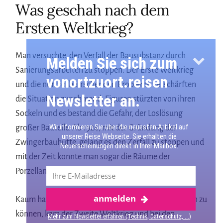
Was geschah nach dem
Ersten Weltkrieg?
Man versuchte, den Verfall der Bausubstanz durch
Melden Sie sich zum
Sanierungsarbeiten zu stoppen. Der Erste Weltkrieg
vonortzuort.reisen
und die nun vorherrschenden Probleme verschärften
Newsletter an.
die Situation zunehmend. Figuren stürzten von ihren
Sockeln und es bestand die Gefahr, der Loslösung
Wir informieren Sie über die neuesten Artikel auf
großer Bauteile. Ab 1924, mit der Gründung der
unserer Reise Webseite. Sie erhalten die
Zwingerbauhütte, gelang es den Zerfall zu stoppen und
Neuerscheinungen direkt in Ihrer Mailbox.
mit der Zeit konnte man sogar die Räume der
Porzellansammlung wieder eröffnen.
anmelden
Mehr über Dresden
Kaum hatte man die Hoffnung, das Gebäude erhalten zu
können, kam der Zweite Weltkrieg und bei den
Mehr zum Newsletter erfahren (Technik, Datenschutz, ...)