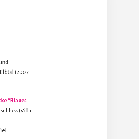
mund
Elbtal (2007
cke “Blaues
schloss (Villa
rei