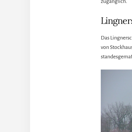
zugänglich.
Lingner
Das Lingnersc
von Stockhause
standesgemaß