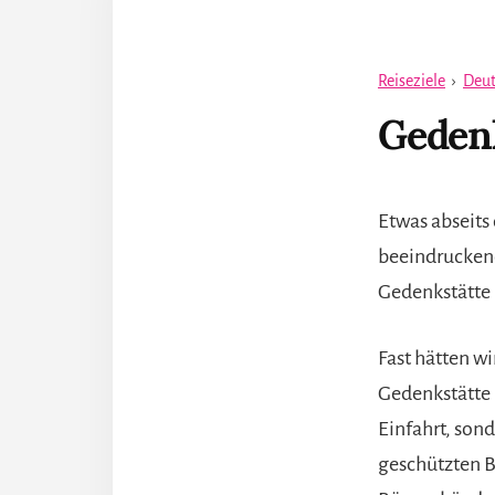
Reiseziele
›
Deut
Gedenk
Etwas abseits 
beeindruckend
Gedenkstätte 
Fast hätten wi
Gedenkstätte B
Einfahrt, son
geschützten B