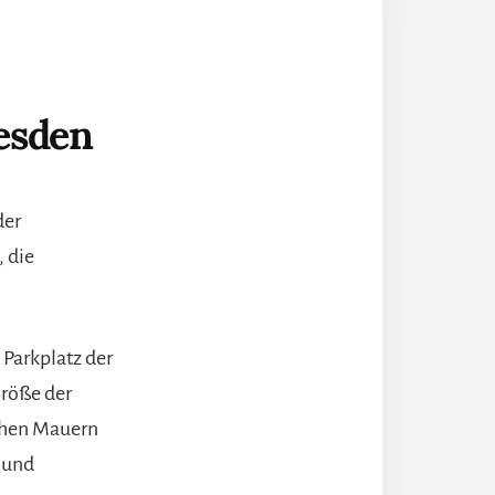
esden
der
 die
 Parkplatz der
Größe der
hohen Mauern
 und