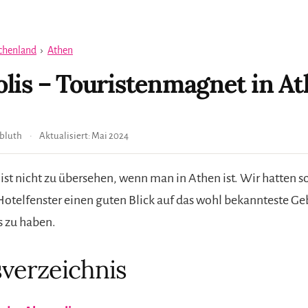
chenland
›
Athen
lis – Touristenmagnet in A
bluth
Aktualisiert:
Mai 2024
ist nicht zu übersehen, wenn man in Athen ist. Wir hatten s
otelfenster einen guten Blick auf das wohl bekannteste G
 zu haben.
sverzeichnis