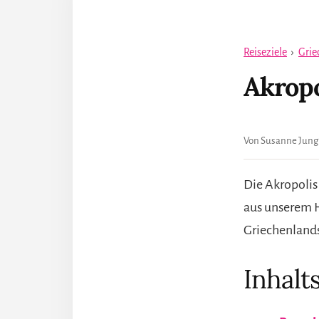
Reiseziele
›
Grie
Akropo
Von Susanne Jung
Die Akropolis 
aus unserem H
Griechenlands
Inhalt