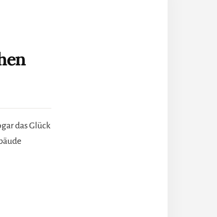
then
ogar das Glück
ebäude