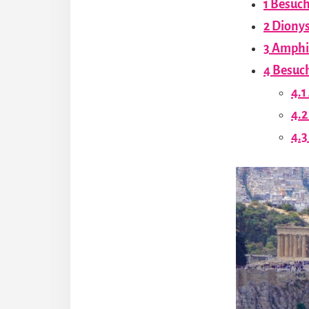
1
Besuch
2
Dionys
3
Amphit
4
Besuc
4.1
4.2
4.3