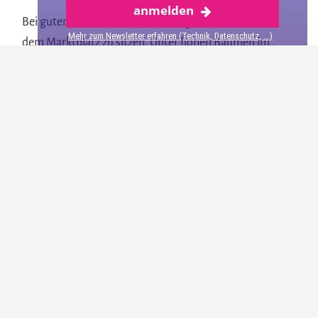
anmelden
Groningen
Bei gutem Wetter besteht die Möglichkeit, direkt auf
Mehr zum Newsletter erfahren (Technik, Datenschutz, ...)
dem Marktplatz zu sitzen. Unter hohen Bäumen im
Schatten sitzend kann man dem Treiben auf dem
zentralen Platz der Festung Bourtange zusehen. Es gibt
auch die Möglichkeit, im gemütlichen Gastraum Platz zu
nehmen.
Ein Blick in die Karte zeigte uns, dass es eine gute
Auswahl herzhafte und süße Speisen gibt. Wir
entschieden uns für Schweinefleisch in Erdnusssoße
und ein Fleisch mit Pilzsoße. Dazu gab es Pommes, die
ich in der Erdnusssoße ertränkt habe. Die Portionen
waren für unsere Essgewohnheiten genau richtig und
das Fleisch hat hervorragend geschmeckt.