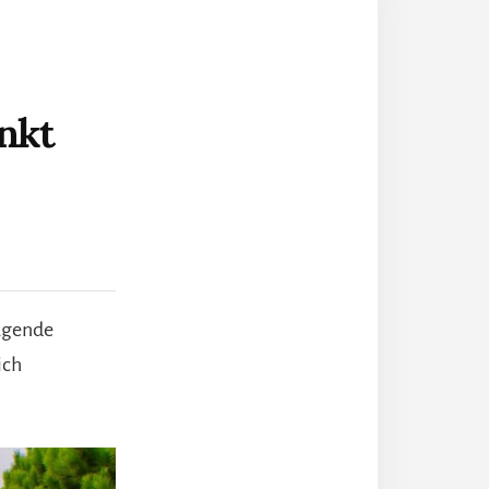
unkt
ragende
ich