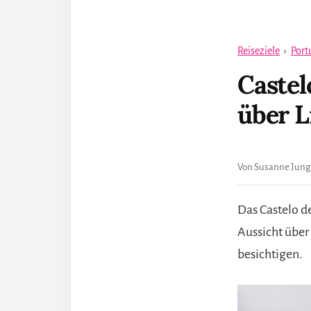
Reiseziele
›
Port
Castel
über L
Von Susanne Jung
Das Castelo d
Aussicht über
besichtigen.