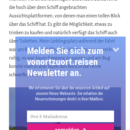
die hoch über dem Schiff angebrachten
Aussichtsplattformen, von denen man einen tollen Blick
über das Schiff hat. Es gibt die Möglichkeit, etwas zu
trinken zu kaufen und natürlich verfügt das Schiff auch
über Toiletten. Mein Lieblingsplatz während der Fahrt
Melden Sie sich zum
war am Bug des Schiffes. Das Wattenmeer war recht
ruhig, es war kaum Seegang zu spüren und am Bug
vonortzuort.reisen
konnte man in aller Ruhe den Blick in die Ferne
Newsletter an.
schweifen lassen.
Wir informieren Sie über die neuesten Artikel auf
unserer Reise Webseite. Sie erhalten die
Neuerscheinungen direkt in Ihrer Mailbox.
anmelden
Mehr über Texel