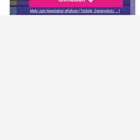
Mehr zum Newsletter erfahren (Technik, Datenschutz, ...)
Krabben an Bord
Nach einer Weile wurden die ausgeworfenen Netze
wieder zurück an Bord gezogen. Damit die Besucher an
Bord nicht im Schwenkbereich stehen, musste man
hinter Sicherheitsmarkierungen zurück treten. Dann
schwenkten die Netze tropfend mit überschaubarer
Fangmenge an Bord.