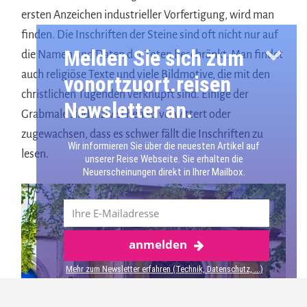
ersten Anzeichen industrieller Vorfertigung, wird man
finden. Die Inschriften der Steine sind oft nicht nur auf
Melden Sie sich zum
die Namen und Daten der Toten beschränkt. Man findet
auch religiöse Texte und viele Bildmotive, die mit den
vonortzuort.reisen
christlichen Tugenden verknüpft sind. Einige der
Newsletter an.
Grabmale sind inzwischen so verwittert oder
zugewachsen, dass es schwer fällt die Inschriften zu
Wir informieren Sie über die neuesten Artikel auf
lesen.
unserer Reise Webseite. Sie erhalten die
Neuerscheinungen direkt in Ihrer Mailbox.
anmelden
Mehr über Görlitz
Mehr zum Newsletter erfahren (Technik, Datenschutz, ...)