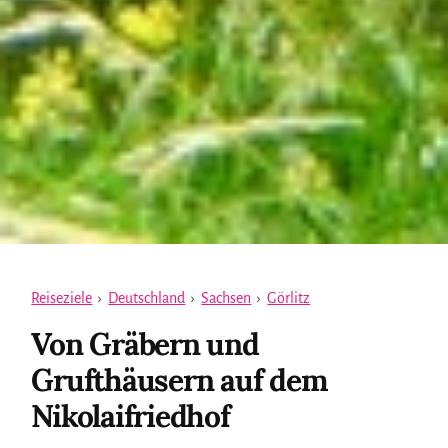
Reiseziele
›
Deutschland
›
Sachsen
›
Görlitz
Von Gräbern und
Grufthäusern auf dem
Nikolaifriedhof