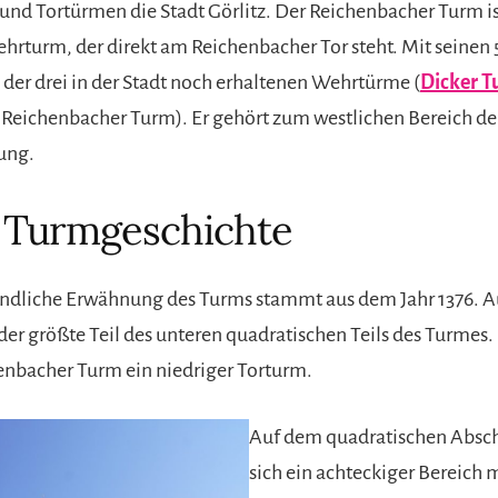
nd Tortürmen die Stadt Görlitz. Der Reichenbacher Turm ist
rturm, der direkt am Reichenbacher Tor steht. Mit seinen 5
 der drei in der Stadt noch erhaltenen Wehrtürme (
Dicker 
, Reichenbacher Turm). Er gehört zum westlichen Bereich de
ung.
 Turmgeschichte
undliche Erwähnung des Turms stammt aus dem Jahr 1376. Au
er größte Teil des unteren quadratischen Teils des Turmes.
enbacher Turm ein niedriger Torturm.
Auf dem quadratischen Absch
sich ein achteckiger Bereich 