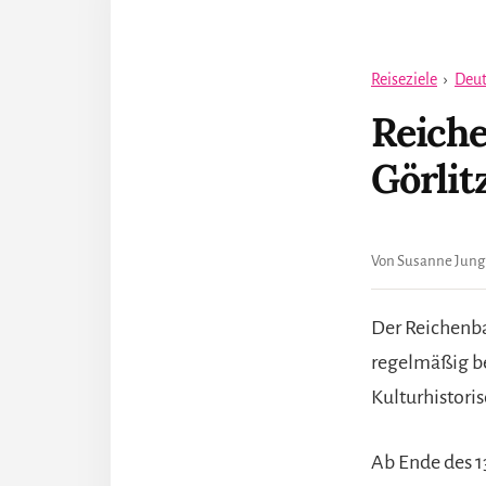
Reiseziele
›
Deut
Reich
Görlit
Von Susanne Jung
Der Reichenba
regelmäßig bes
Kulturhistori
Ab Ende des 1