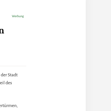
n
 der Stadt
eil des
uertürmen,