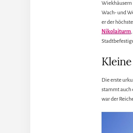
Wiekhäusern u
Wach- und Weh
er der höchste
Nikolaiturm
Stadtbefestig
Kleine
Die erste urk
stammt auch d
war der Reich