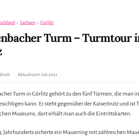
schland
›
Sachsen
›
Görlitz
enbacher Turm – Turmtour i
z
bluth
Aktualisiert:
Juli 2022
cher Turm in Görlitz gehört zu den fünf Türmen, die man in
ichtigen kann. Er steht gegenüber der Kaisertrutz und ist T
schen Museums, dort erhält man auch die Eintrittskarten.
3.Jahrhunderts sicherte ein Mauerring mit zahlreichen Ma