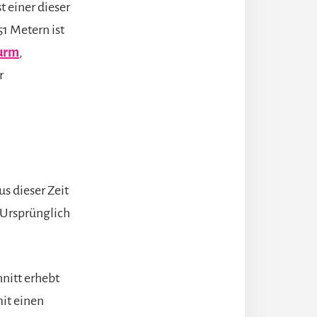
 einer dieser
1 Metern ist
Turm
,
r
s dieser Zeit
 Ursprünglich
nitt erhebt
mit einen