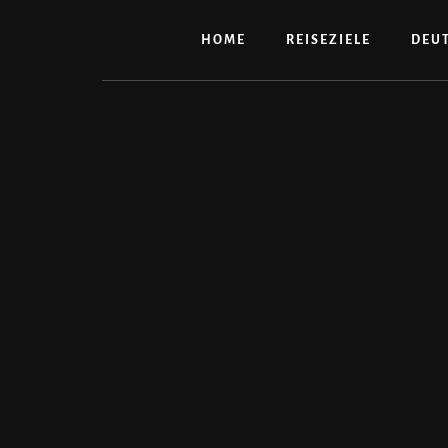
Zum
Inhalt
HOME
REISEZIELE
DEU
springen