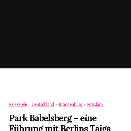
Reiseziele
›
Deutschland
›
Brandenburg
›
Potsdam
Park Babelsberg – eine
Führung mit Berlins Taiga