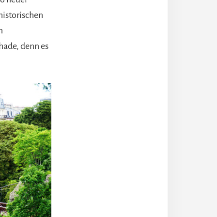
historischen
n
hade, denn es