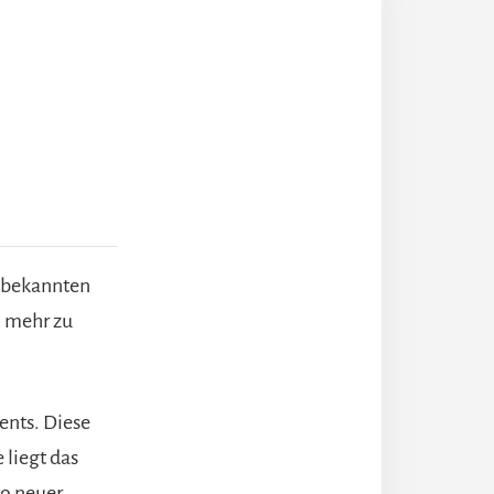
d bekannten
l mehr zu
ents. Diese
 liegt das
to neuer