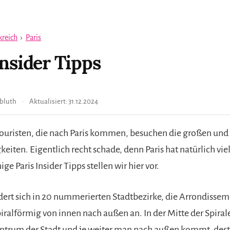
kreich
›
Paris
Insider Tipps
bluth
Aktualisiert:
31.12.2024
ouristen, die nach Paris kommen, besuchen die großen un
iten. Eigentlich recht schade, denn Paris hat natürlich vie
ge Paris Insider Tipps stellen wir hier vor.
edert sich in 20 nummerierten Stadtbezirke, die Arrondissem
iralförmig von innen nach außen an. In der Mitte der Spirale
entrum der Stadt und je weiter man nach außen kommt, des