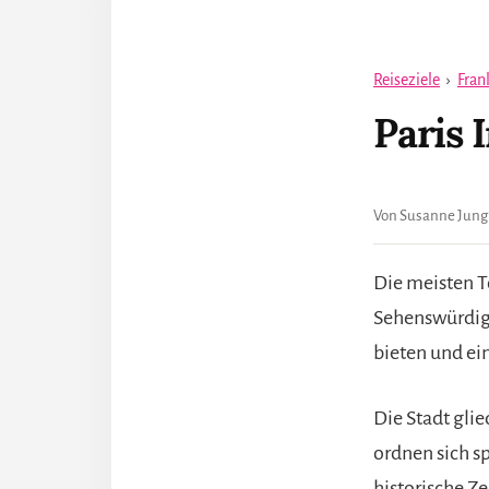
Reiseziele
›
Fran
Paris 
Von Susanne Jung
Die meisten T
Sehenswürdigke
bieten und eini
Die Stadt gli
ordnen sich sp
historische Z