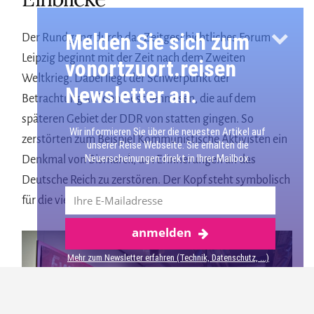
Melden Sie sich zum
Der Rundgang durch das Zeitgeschichtliches Forum
Leipzig beginnt mit der Zeit nach dem Zweiten
vonortzuort.reisen
Weltkrieg. Dabei liegt der Schwerpunkt der
Newsletter an.
Betrachtung auf den Geschehnissen, die auf dem
späteren Gebiet der DDR von statten gingen. So
Wir informieren Sie über die neuesten Artikel auf
zerstörten zum Beispiel Kommunistische Aktivisten ein
unserer Reise Webseite. Sie erhalten die
Neuerscheinungen direkt in Ihrer Mailbox.
Denkmal von Bismarck, um Erinnerungen an das
Deutsche Reich zu zerstören. Der Kopf steht symbolisch
für die vielen zerstörten Kunstgüter in dieser Zeit.
anmelden
Mehr über Leipzig
Mehr zum Newsletter erfahren (Technik, Datenschutz, ...)