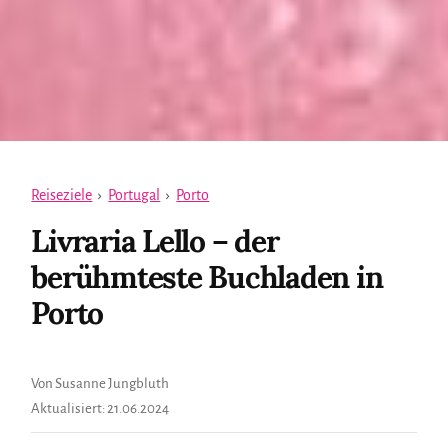
Reiseziele
›
Portugal
›
Porto
Livraria Lello – der
berühmteste Buchladen in
Porto
Von Susanne Jungbluth
Aktualisiert:
21.06.2024