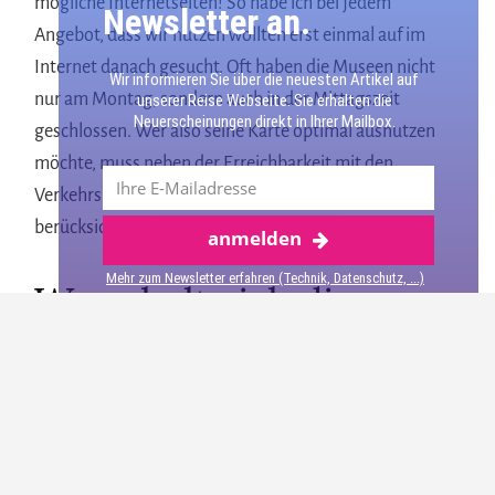
mögliche Internetseiten! So habe ich bei jedem
Newsletter an.
Angebot, dass wir nutzen wollten erst einmal auf im
Internet danach gesucht. Oft haben die Museen nicht
Wir informieren Sie über die neuesten Artikel auf
nur am Montag, sondern auch in der Mittagszeit
unserer Reise Webseite. Sie erhalten die
Neuerscheinungen direkt in Ihrer Mailbox.
geschlossen. Wer also seine Karte optimal ausnutzen
möchte, muss neben der Erreichbarkeit mit den
Verkehrsmitteln auch eine zeitliche Planung
berücksichtigen.
anmelden
Mehr über Porto
Mehr zum Newsletter erfahren (Technik, Datenschutz, ...)
Wo erhalte ich die
Porto.Card?
Die Sightseeing Karte kann unter anderem an
folgenden Orten abgeholt werden: