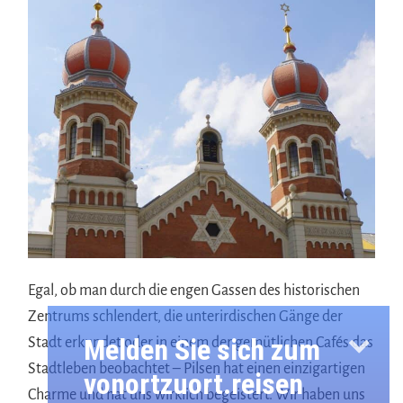
Egal, ob man durch die engen Gassen des historischen
Zentrums schlendert, die unterirdischen Gänge der
Melden Sie sich zum
Stadt erkundet oder in einem der gemütlichen Cafés das
Stadtleben beobachtet – Pilsen hat einen einzigartigen
vonortzuort.reisen
Charme und hat uns wirklich begeistert. Wir haben uns