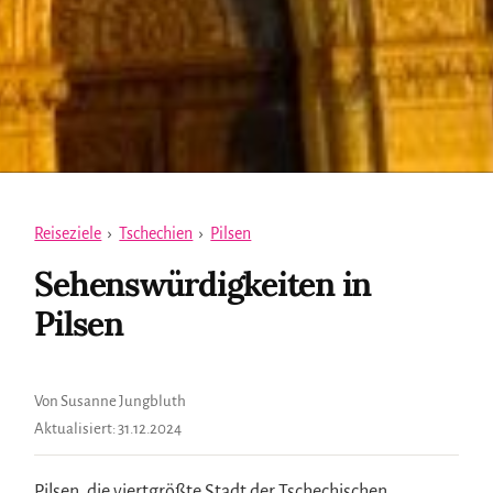
Reiseziele
›
Tschechien
›
Pilsen
Sehenswürdigkeiten in
Pilsen
Von Susanne Jungbluth
Aktualisiert:
31.12.2024
Pilsen, die viertgrößte Stadt der Tschechischen