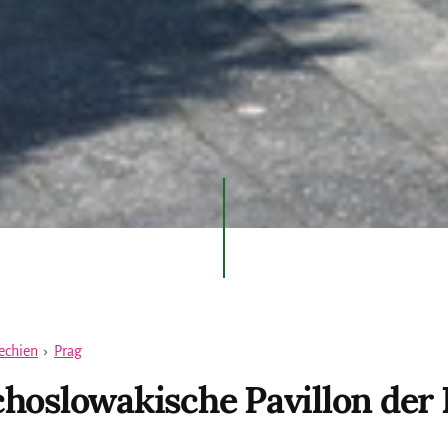
echien
›
Prag
hoslowakische Pavillon der