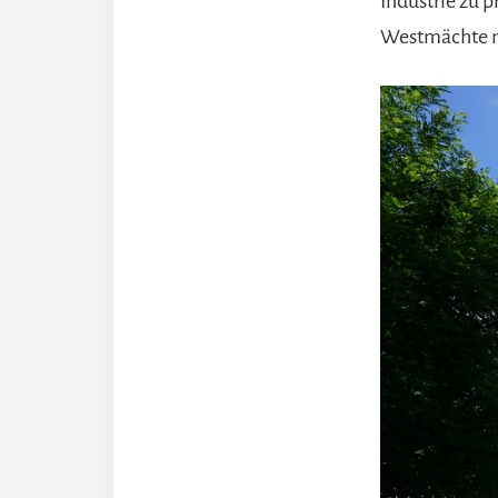
Industrie zu p
Westmächte m