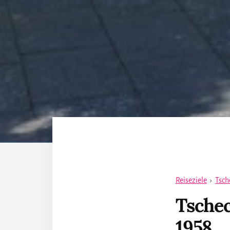
Reiseziele
›
Tsch
Tschec
1958