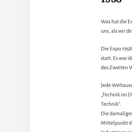
Was hat die Ex
uns, als wir d
Die Expo 1958 
statt. Es war
des Zweiten W
Jede Weltauss
„Technik im D
Technik“.
Die damalige
Mittelpunkt de