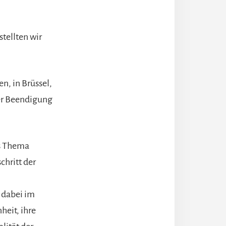
stellten wir
n, in Brüssel,
der Beendigung
as Thema
chritt der
 dabei im
heit, ihre