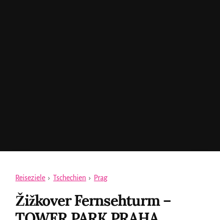
Reiseziele
›
Tschechien
›
Prag
Žižkover Fernsehturm –
TOWER PARK PRAHA