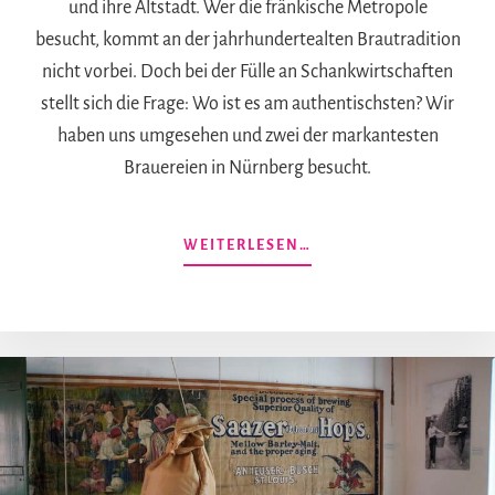
und ihre Altstadt. Wer die fränkische Metropole
besucht, kommt an der jahrhundertealten Brautradition
nicht vorbei. Doch bei der Fülle an Schankwirtschaften
stellt sich die Frage: Wo ist es am authentischsten? Wir
haben uns umgesehen und zwei der markantesten
Brauereien in Nürnberg besucht.
ÜBERHOPFEN,
WEITERLESEN…
MALZ
UND
TRADITION:
UNSERE
BRAUEREI-
TIPPS
FÜR
NÜRNBERG