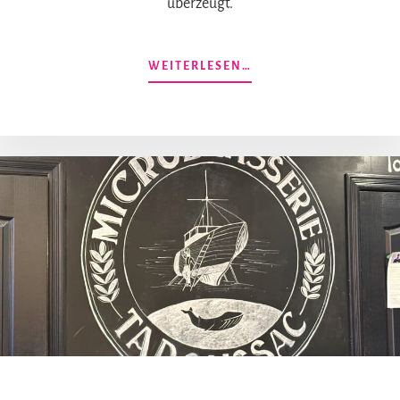
überzeugt.
ÜBERBREWSKEY
WEITERLESEN…
IN
MONTRÉAL:
MEHR
ALS
NUR
EINE
BRAUEREI
IM
VIEUX
PORT