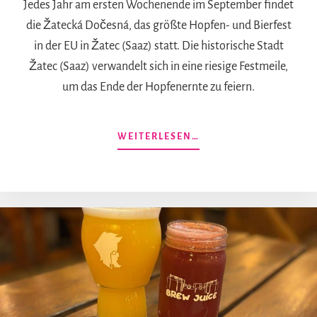
Jedes Jahr am ersten Wochenende im September findet
die Žatecká Dočesná, das größte Hopfen- und Bierfest
in der EU in Žatec (Saaz) statt. Die historische Stadt
Žatec (Saaz) verwandelt sich in eine riesige Festmeile,
um das Ende der Hopfenernte zu feiern.
ÜBERHOPFEN-
WEITERLESEN…
UND
BIERFEST
IN
ŽATEC:
EIN
GUIDE
ZUR
LEGENDÄREN
ŽATECKÁ
DOČESNÁ