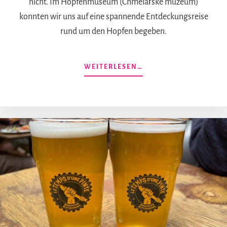
nicht. Im Hopfenmuseum (Chmelařské muzeum)
konnten wir uns auf eine spannende Entdeckungsreise
rund um den Hopfen begeben.
ÜBERHOPFENMUSEU
WEITERLESEN…
SAAZ:
EINE
REISE
ZUM
URSPRUNG
DES
BÖHMISCHEN
BIERES