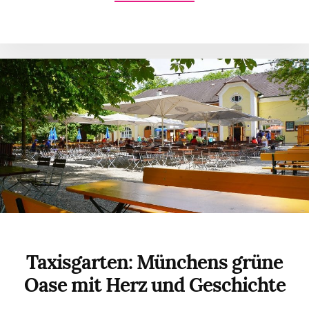
TRINKEN
IN
TROIS-
RIVIÈRES:
ZU
GAST
IN
DER
MICROBRASSERIE
“LE
TEMPS
D’UNE
PINTE”
Taxisgarten: Münchens grüne
Oase mit Herz und Geschichte