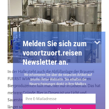
Melden Sie sich zum
vonortzuort.reisen
Newsletter an.
In der Halle steht auch die Abfüllanlage der Brauerei
Wir informieren Sie über die neuesten Artikel auf
FUERST WIACEK. Im Gegensatz zu vielen anderen
unserer Reise Webseite. Sie erhalten die
Neuerscheinungen direkt in Ihrer Mailbox.
Bierproduzenten füllt man hier nur in Dosen ab. Das hat
mehrere Gründe. Bier in Dosen ist vor Licht und
Sauerstoff geschützt und so bleibt der Geschmack
länger so erhalten, wie die Brauer es sich vorgestellt