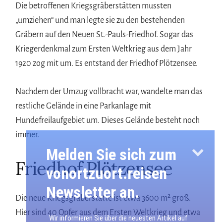
Die betroffenen Kriegsgräberstätten mussten
„umziehen“ und man legte sie zu den bestehenden
Gräbern auf den Neuen St.-Pauls-Friedhof. Sogar das
Kriegerdenkmal zum Ersten Weltkrieg aus dem Jahr
1920 zog mit um. Es entstand der Friedhof Plötzensee.
Nachdem der Umzug vollbracht war, wandelte man das
restliche Gelände in eine Parkanlage mit
Hundefreilaufgebiet um. Dieses Gelände besteht noch
immer.
Melden Sie sich zum
Friedhof Plötzensee
vonortzuort.reisen
Newsletter an.
Die neue Kriegsgräberstätte ist etwa 3600 m² groß.
Hier sind 40 Opfer aus dem Ersten Weltkrieg und etwa
Wir informieren Sie über die neuesten Artikel auf