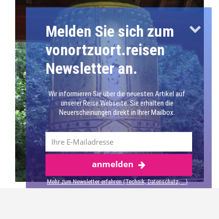
Melden Sie sich zum
vonortzuort.reisen
Newsletter an.
Wir informieren Sie über die neuesten Artikel auf
unserer Reise Webseite. Sie erhalten die
Neuerscheinungen direkt in Ihrer Mailbox.
anmelden
Mehr über Berlin
Mehr zum Newsletter erfahren (Technik, Datenschutz, ...)
Unser Weg führte uns weiter durch den Park, bis wir am
Großen Teich mitten im Park angekommen waren. In