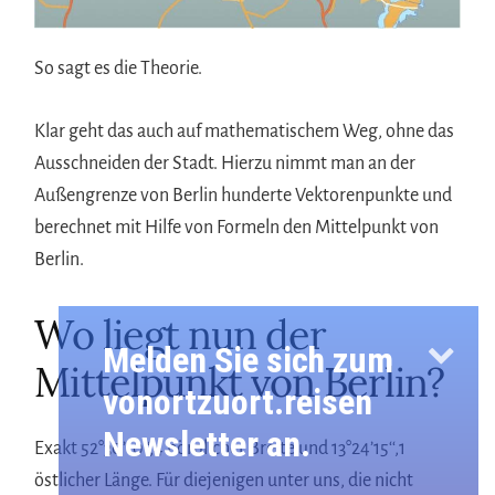
So sagt es die Theorie.
Klar geht das auch auf mathematischem Weg, ohne das
Ausschneiden der Stadt. Hierzu nimmt man an der
Außengrenze von Berlin hunderte Vektorenpunkte und
berechnet mit Hilfe von Formeln den Mittelpunkt von
Berlin.
Wo liegt nun der
Melden Sie sich zum
Mittelpunkt von Berlin?
vonortzuort.reisen
Newsletter an.
Exakt 52°30’10‘‘,4 nördlicher Breite und 13°24’15‘‘,1
östlicher Länge. Für diejenigen unter uns, die nicht