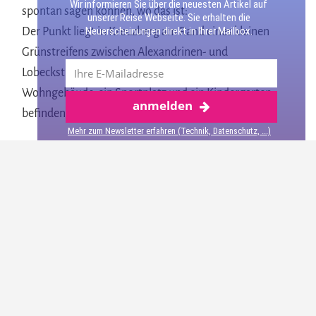
Wir informieren Sie über die neuesten Artikel auf
spontan sagen können, wo das ist:
unserer Reise Webseite. Sie erhalten die
Neuerscheinungen direkt in Ihrer Mailbox.
Der Punkt liegt in Kreuzberg am Rand eines kleinen
Grünstreifens zwischen Alexandrinen- und
Lobeckstraße. Hier stehen Wohngebäude neben
Wohngebäude, ein Sportplatz und ein Kindergarten
anmelden
Mehr über Berlin
befinden sich in unmittelbarer Nähe.
Mehr zum Newsletter erfahren (Technik, Datenschutz, ...)