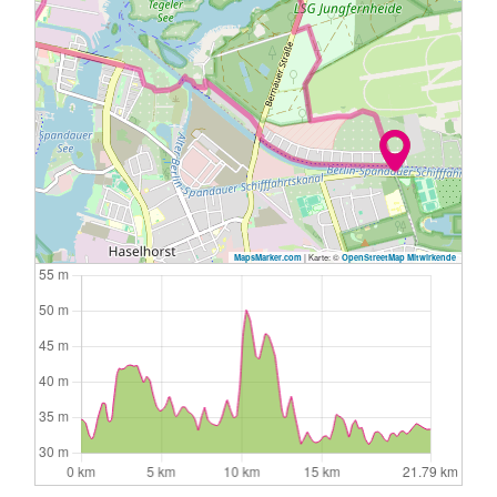
|
Karte: ©
MapsMarker.com
OpenStreetMap Mitwirkende