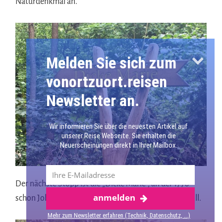
Naturdenkmal an.
Melden Sie sich zum
vonortzuort.reisen
Newsletter an.
Wir informieren Sie über die neuesten Artikel auf
unserer Reise Webseite. Sie erhalten die
Neuerscheinungen direkt in Ihrer Mailbox.
Der nächste Stopp ist die „Dicke Marie“, an der 1778
anmelden
Mehr über Berlin
schon Johann Wolfgang von Goethe geruht haben soll.
Mehr zum Newsletter erfahren (Technik, Datenschutz, ...)