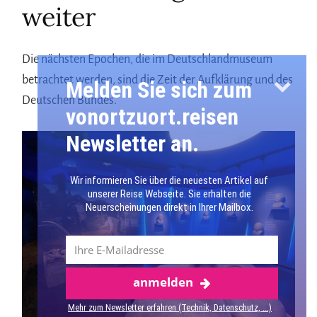
weiter
Die nächsten Epochen, die im Deutschlandmuseum
betrachtet werden, sind die Zeit der Aufklärung und des
Melden Sie sich zum
Deutschen Bundes.
vonortzuort.reisen
Newsletter an.
Wir informieren Sie über die neuesten Artikel auf
unserer Reise Webseite. Sie erhalten die
Neuerscheinungen direkt in Ihrer Mailbox.
anmelden
Mehr über Berlin
Mehr zum Newsletter erfahren (Technik, Datenschutz, ...)