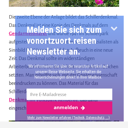
Die zweite Ebene der Anlage bildet das Schillerdenkmal.
Das Denkmal ist eine Kopie des Denkmals auf dem
Melden Sie sich zum
Gendarmenmarkt
und wurde 1941 im Schillerpark
vonortzuort.reisen
aufgestellt. Schiller stand bei den Nationalsozialisten als
Newsletter an.
Sinnbild für Wagemut und den Aufbruch in eine neue
Zeit. Das Denkmal sollte im widerständigen
Wir informieren Sie über die neuesten Artikel auf
Arbeiterbezirk und bei den Schülern im Park ein Zeichen
unserer Reise Webseite. Sie erhalten die
setzten. Man erhoffte sich, mit der Geisteswissenschaft
Neuerscheinungen direkt in Ihrer Mailbox.
beeindrucken zu können. Das Material für das
Schillerdenkmal stammte von dem
Rathenau
Denkmal im Volkspark Rehberge
, das dafür
anmelden
Mehr über Berlin
eingeschmolzen wurde.
Mehr zum Newsletter erfahren (Technik, Datenschutz, ...)