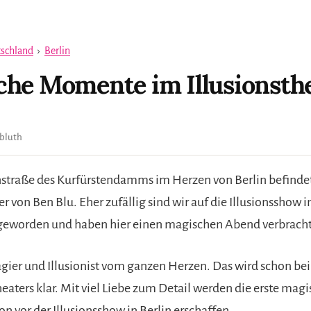
schland
›
Berlin
he Momente im Illusionsth
bluth
enstraße des Kurfürstendamms im Herzen von Berlin befindet
er von Ben Blu. Eher zufällig sind wir auf die Illusionsshow i
eworden und haben hier einen magischen Abend verbracht
agier und Illusionist vom ganzen Herzen. Das wird schon be
eaters klar. Mit viel Liebe zum Detail werden die erste mag
 vor der Illusionsshow in Berlin erschaffen.