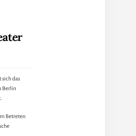
eater
 sich das
n Berlin
.
im Betreten
ische