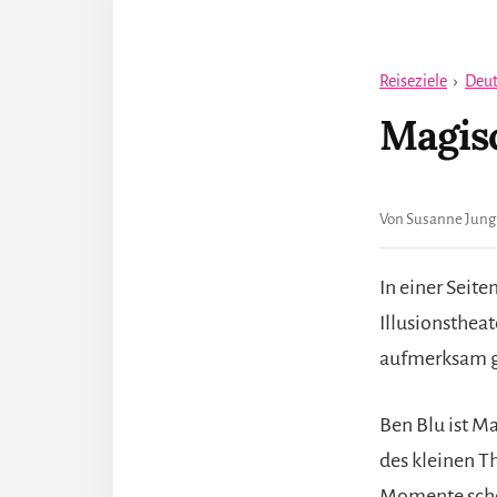
Reiseziele
›
Deut
Magisc
Von Susanne Jung
In einer Seit
Illusionstheat
aufmerksam g
Ben Blu ist M
des kleinen Th
Momente schon