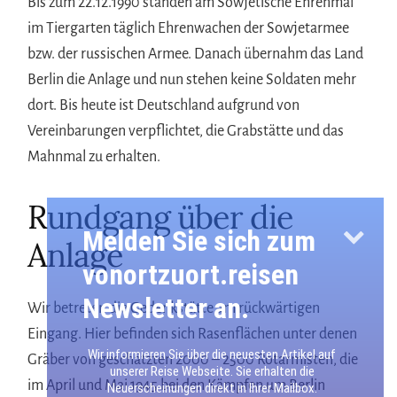
Bis zum 22.12.1990 standen am Sowjetische Ehrenmal
im Tiergarten täglich Ehrenwachen der Sowjetarmee
bzw. der russischen Armee. Danach übernahm das Land
Berlin die Anlage und nun stehen keine Soldaten mehr
dort. Bis heute ist Deutschland aufgrund von
Vereinbarungen verpflichtet, die Grabstätte und das
Mahnmal zu erhalten.
Rundgang über die
Melden Sie sich zum
Anlage
vonortzuort.reisen
Newsletter an.
Wir betreten die Gedenkstätte am rückwärtigen
Eingang. Hier befinden sich Rasenflächen unter denen
Wir informieren Sie über die neuesten Artikel auf
Gräber von geschätzten 2000 – 2500 Rotarmisten, die
unserer Reise Webseite. Sie erhalten die
im April und Mai 1945 bei den Kämpfen um Berlin
Neuerscheinungen direkt in Ihrer Mailbox.