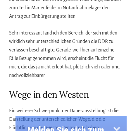
zum Teil in Marienfelde im Notaufnahmelager den
Antrag zur Einbürgerung stellten.
Sehr interessant fand ich den Bereich, der sich mit den
wirklich sehr unterschiedlichen Gründen die DDR zu
verlassen beschäftigte. Gerade, weil hier auf einzelne
Fälle Bezug genommen wird, erscheint die Flucht für
mich, die das ja nicht erlebt hat, plötzlich viel realer und
nachvollziehbarer.
Wege in den Westen
Ein weiterer Schwerpunkt der Dauerausstellung ist die
Darstellung der unterschiedlichen Wege, die die
Melden Sie sich zum
Flüchtlinge in den Westen genommen haben.